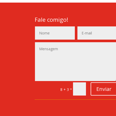
Fale comigo!
Enviar
=
8 + 3