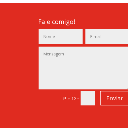
Fale comigo!
Enviar
=
15 + 12