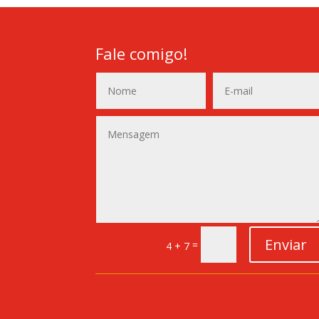
Fale comigo!
Enviar
=
4 + 7