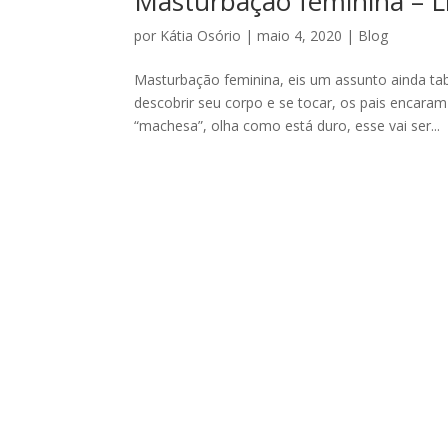
Masturbação feminina – L
por
Kátia Osório
|
maio 4, 2020
|
Blog
Masturbação feminina, eis um assunto ainda t
descobrir seu corpo e se tocar, os pais encar
“machesa”, olha como está duro, esse vai ser...