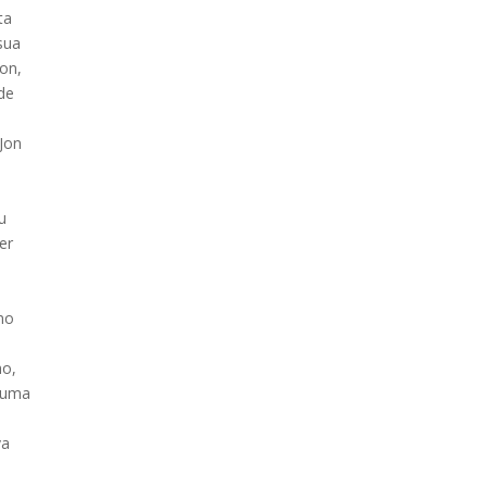
ta
sua
Jon,
 de
 Jon
u
er
mo
ho,
o uma
va