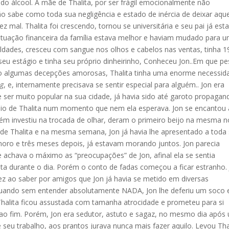
 do álcool. A mãe de Thalita, por ser frágil emocionalmente não
ão sabe como toda sua negligência e estado de inércia de deixar aqu
ez mal. Thalita foi crescendo, tornou se universitária e seu pai já est
situação financeira da família estava melhor e haviam mudado para 
uldades, cresceu com sangue nos olhos e cabelos nas ventas, tinha 1
 seu estágio e tinha seu próprio dinheirinho, Conheceu Jon..Em que p
tido algumas decepções amorosas, Thalita tinha uma enorme necessid
ng
, e, internamente precisava se sentir especial para alguém.. Jon era
e ser muito popular na sua cidade, já havia sido até garoto propagan
o de Thalita num momento que nem ela esperava. Jon se encantou 
ém investiu na trocada de olhar, deram o primeiro beijo na mesma no
 de Thalita e na mesma semana, Jon já havia lhe apresentado a toda
moro e três meses depois, já estavam morando juntos. Jon parecia
e achava o máximo as “preocupações” de Jon, afinal ela se sentia
ta durante o dia. Porém o conto de fadas começou a ficar estranho.
ez ao saber por amigos que Jon já havia se metido em diversas
 quando sem entender absolutamente NADA, Jon lhe deferiu um soco
”. Thalita ficou assustada com tamanha atrocidade e prometeu para si
o fim. Porém, Jon era sedutor, astuto e sagaz, no mesmo dia após
e seu trabalho, aos prantos jurava nunca mais fazer aquilo. Levou Tha