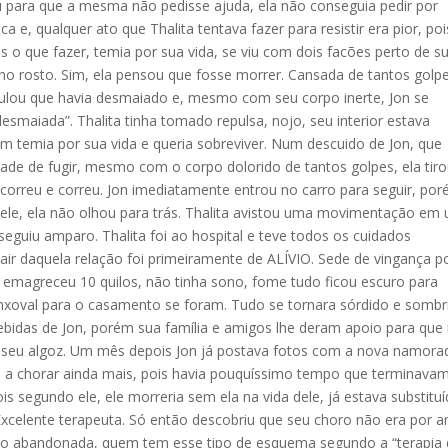
ou para que a mesma não pedisse ajuda, ela não conseguia pedir por
e, qualquer ato que Thalita tentava fazer para resistir era pior, poi
is o que fazer, temia por sua vida, se viu com dois facões perto de s
no rosto. Sim, ela pensou que fosse morrer. Cansada de tantos golp
mulou que havia desmaiado e, mesmo com seu corpo inerte, Jon se
esmaiada”. Thalita tinha tomado repulsa, nojo, seu interior estava
m temia por sua vida e queria sobreviver. Num descuido de Jon, que
dade de fugir, mesmo com o corpo dolorido de tantos golpes, ela tiro
 correu e correu. Jon imediatamente entrou no carro para seguir, po
le, ela não olhou para trás. Thalita avistou uma movimentação em
seguiu amparo. Thalita foi ao hospital e teve todos os cuidados
air daquela relação foi primeiramente de ALÍVIO. Sede de vingança p
a emagreceu 10 quilos, não tinha sono, fome tudo ficou escuro para
 enxoval para o casamento se foram. Tudo se tornara sórdido e sombr
idas de Jon, porém sua família e amigos lhe deram apoio para que
e seu algoz. Um mês depois Jon já postava fotos com a nova namora
u a chorar ainda mais, pois havia pouquíssimo tempo que terminavam
s segundo ele, ele morreria sem ela na vida dele, já estava substitu
xcelente terapeuta. Só então descobriu que seu choro não era por 
 sido abandonada, quem tem esse tipo de esquema segundo a “terapia