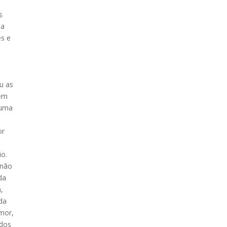
s
ua
es e
u as
rém
 uma
or
io.
 não
da
,
ída
amor,
 dos