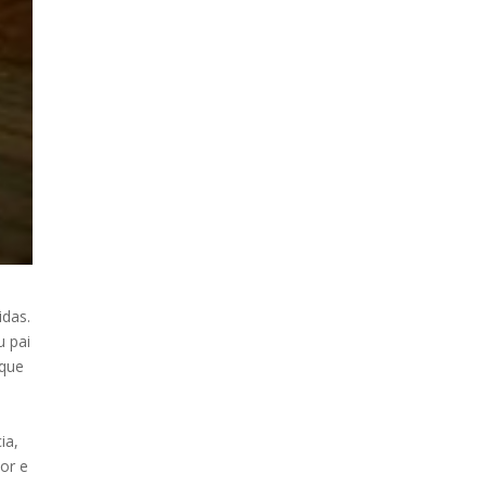
idas.
u pai
 que
ia,
or e