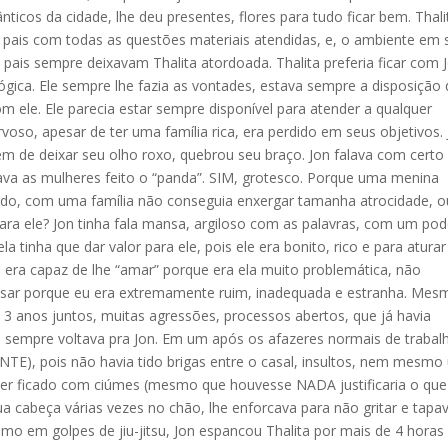
ticos da cidade, lhe deu presentes, flores para tudo ficar bem. Thali
s pais com todas as questões materiais atendidas, e, o ambiente em 
pais sempre deixavam Thalita atordoada. Thalita preferia ficar com 
ógica. Ele sempre lhe fazia as vontades, estava sempre a disposição
om ele. Ele parecia estar sempre disponível para atender a qualquer
voso, apesar de ter uma família rica, era perdido em seus objetivos.
m de deixar seu olho roxo, quebrou seu braço. Jon falava com certo
ava as mulheres feito o “panda”. SIM, grotesco. Porque uma menina
ando, com uma família não conseguia enxergar tamanha atrocidade, o
ara ele? Jon tinha fala mansa, argiloso com as palavras, com um pod
la tinha que dar valor para ele, pois ele era bonito, rico e para aturar
e era capaz de lhe “amar” porque era ela muito problemática, não
sar porque eu era extremamente ruim, inadequada e estranha. Mes
s 3 anos juntos, muitas agressões, processos abertos, que já havia
ta sempre voltava pra Jon. Em um após os afazeres normais de trabal
E), pois não havia tido brigas entre o casal, insultos, nem mesm
ter ficado com ciúmes (mesmo que houvesse NADA justificaria o que
a cabeça várias vezes no chão, lhe enforcava para não gritar e tapa
omo em golpes de jiu-jitsu, Jon espancou Thalita por mais de 4 horas