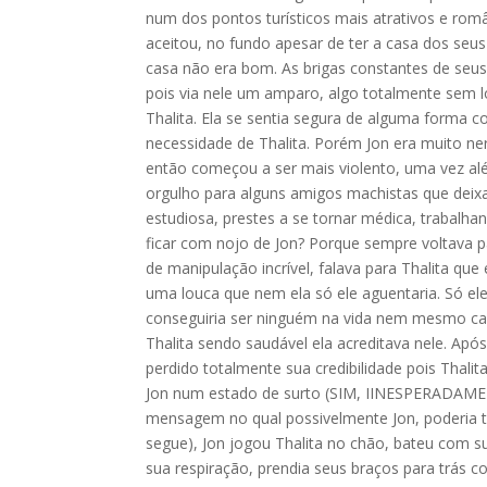
num dos pontos turísticos mais atrativos e român
aceitou, no fundo apesar de ter a casa dos seu
casa não era bom. As brigas constantes de seus 
pois via nele um amparo, algo totalmente sem l
Thalita. Ela se sentia segura de alguma forma c
necessidade de Thalita. Porém Jon era muito ner
então começou a ser mais violento, uma vez alé
orgulho para alguns amigos machistas que deix
estudiosa, prestes a se tornar médica, trabalh
ficar com nojo de Jon? Porque sempre voltava p
de manipulação incrível, falava para Thalita que e
uma louca que nem ela só ele aguentaria. Só el
conseguiria ser ninguém na vida nem mesmo ca
Thalita sendo saudável ela acreditava nele. Apó
perdido totalmente sua credibilidade pois Thali
Jon num estado de surto (SIM, IINESPERADAMENT
mensagem no qual possivelmente Jon, poderia 
segue), Jon jogou Thalita no chão, bateu com su
sua respiração, prendia seus braços para trás c