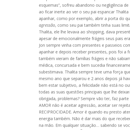
esquemas”, sofreu abandono ou negligência de 
ao ficar inerte ao ver o seu pai espancar Thalit
apanhar, como por exemplo, abrir a porta do qua
agressão
, como seu pai também tinha suas limi
Thalita, ele lhe levava ao shopping, dava prese
apesar de emocionalmente frágeis seus pais e
Jon sempre vinha com presentes e passeios com
apanhar e depois receber presentes, pois foi a
também vieram de famílias frágeis e não sabiam
médica, concursada e bem sucedia financeiramen
subestimava. Thalita sempre teve uma força qu
mesmo ano que separou e 2 anos depois já havia
bem estar subjetivo, a felicidade não está no ou
todas as suas questões principais que lhe deix
obrigada, problemas? Sempre vão ter, faz parte
AMOR não é aceitar agressão, aceitar ser reje
RECIPROCIDADE. Amor é quando eu presto atenç
energia também. Não é dar mais do que receber 
na mão. Em qualquer situação… sabendo se voc