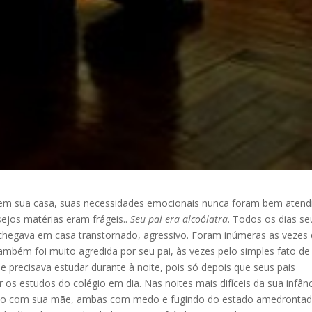
 em sua casa, suas necessidades emocionais nunca foram bem atend
ejos matérias eram frágeis..
Seu pai era alcoólatra
. Todos os dias se
chegava em casa transtornado, agressivo. Foram inúmeras as vezes
ambém foi muito agredida por seu pai, às vezes pelo simples fato de
e precisava estudar durante à noite, pois só depois que seus pais
 os estudos do colégio em dia. Nas noites mais difíceis da sua infânc
ento com sua mãe, ambas com medo e fugindo do estado amedrontad