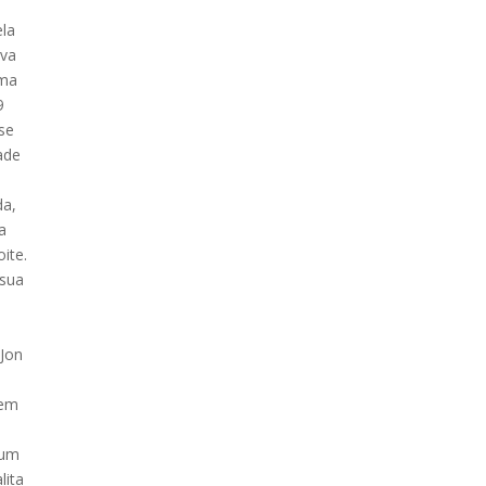
ela
ava
uma
9
ese
ade
da,
a
ite.
 sua
 Jon
 em
 um
lita