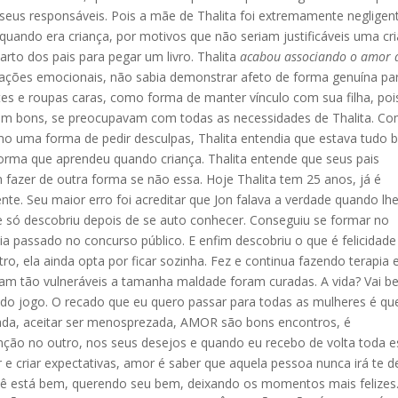
seus responsáveis. Pois a mãe de Thalita foi extremamente negligen
a quando era criança, por motivos que não seriam justificáveis uma cr
rto dos pais para pegar um livro. Thalita
acabou associando o amor 
tações emocionais, não sabia demonstrar afeto de forma genuína pa
ntes e roupas caras, como forma de manter vínculo com sua filha, poi
ram bons, se preocupavam com todas as necessidades de Thalita. C
o uma forma de pedir desculpas, Thalita entendia que estava tudo 
 forma que aprendeu quando criança. Thalita entende que seus pais
 fazer de outra forma se não essa. Hoje Thalita tem 25 anos, já é
te. Seu maior erro foi acreditar que Jon falava a verdade quando lh
e só descobriu depois de se auto conhecer. Conseguiu se formar no
 passado no concurso público. E enfim descobriu o que é felicidade
tro, ela ainda opta por ficar sozinha. Fez e continua fazendo terapia 
aram tão vulneráveis a tamanha maldade foram curadas. A vida? Vai 
 do jogo. O recado que eu quero passar para todas as mulheres é qu
itada, aceitar ser menosprezada, AMOR são bons encontros, é
ão no outro, nos seus desejos e quando eu recebo de volta toda e
e criar expectativas, amor é saber que aquela pessoa nunca irá te d
ê está bem, querendo seu bem, deixando os momentos mais felizes