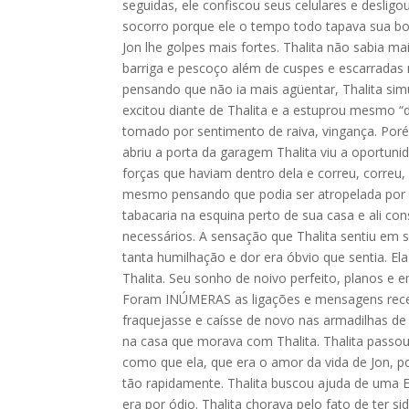
seguidas, ele confiscou seus celulares e deslig
socorro porque ele o tempo todo tapava sua boca 
Jon lhe golpes mais fortes. Thalita não sabia ma
barriga e pescoço além de cuspes e escarradas 
pensando que não ia mais agüentar, Thalita si
excitou diante de Thalita e a estuprou mesmo “d
tomado por sentimento de raiva, vingança. Poré
abriu a porta da garagem Thalita viu a oportuni
forças que haviam dentro dela e correu, correu,
mesmo pensando que podia ser atropelada por e
tabacaria na esquina perto de sua casa e ali con
necessários. A sensação que Thalita sentiu em s
tanta humilhação e dor era óbvio que sentia. El
Thalita. Seu sonho de noivo perfeito, planos e
Foram INÚMERAS as ligações e mensagens receb
fraquejasse e caísse de novo nas armadilhas d
na casa que morava com Thalita. Thalita passo
como que ela, que era o amor da vida de Jon, poi
tão rapidamente. Thalita buscou ajuda de uma E
era por ódio. Thalita chorava pelo fato de ter