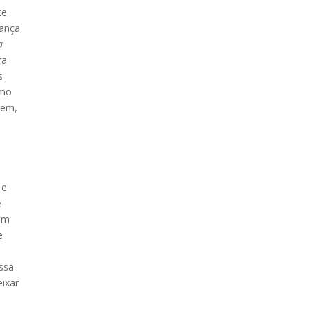
te
iança
a
ra
s
omo
bem,
e
 e
e
bem
e
ssa
eixar
.