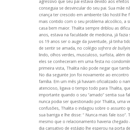
agressivo que seu pai estava devido aos efeitos
conseguia se desvincular do seu pai. Sua mãe n
criança ter crescido em ambiente tão hostil lhe f
mais contido com o seu problema alcoólico, a 
casa bem maior. Thalita sempre driblou as dific
anos, estava na faculdade de medicina, já fazia
os 19 anos ser o auge da juventude, já tinha 
de sentir se amada, no colégio
sofrera de bullyi
lindo, olhos verdes, musculoso, surfista, além d
eles se conheceram em uma festa no condomíni
primeira vista, Thalita não pode negar que tamb
No dia seguinte Jon foi novamente ao encontro
família. Em um mês já haviam oficializado o na
atencioso, ligava o tempo todo para Thalita, qu
importante quando o seu “amado” sentia sua fal
nunca podia ser questionado por Thalita, uma v
confusões, Thalita o indagou sobre o assunto
sua barriga e lhe disse: “ Nunca mais fale isso
mesmo que o relacionamento haveria chegado a
dia cansativo de estágio lhe esperou na porta d