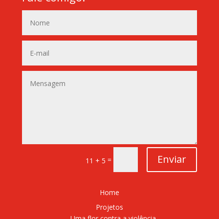
Enviar
=
11 + 5
Home
Projetos
Uma flor contra a violência