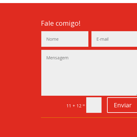
Fale comigo!
Enviar
=
11 + 12